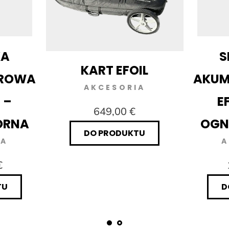
KA
S
KART EFOIL
ROWA
AKU
AKCESORIA
 –
E
649,00 €
ORNA
OGN
DO PRODUKTU
IA
A
€
TU
D