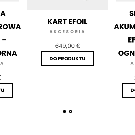
KA
S
KART EFOIL
ROWA
AKU
AKCESORIA
 –
E
649,00 €
ORNA
OGN
DO PRODUKTU
IA
A
€
TU
D