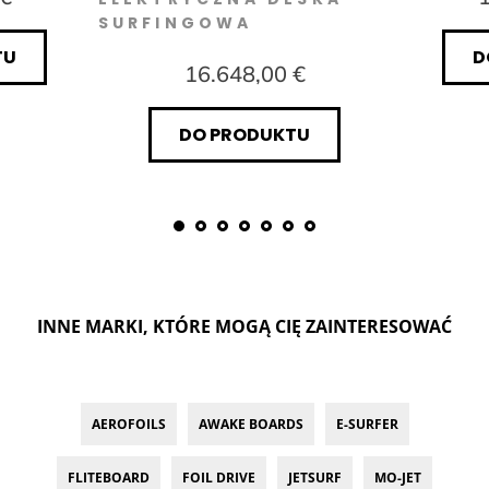
SURFINGOWA
TU
D
16.648,00 €
DO PRODUKTU
INNE MARKI, KTÓRE MOGĄ CIĘ ZAINTERESOWAĆ
AEROFOILS
AWAKE BOARDS
E-SURFER
FLITEBOARD
FOIL DRIVE
JETSURF
MO-JET