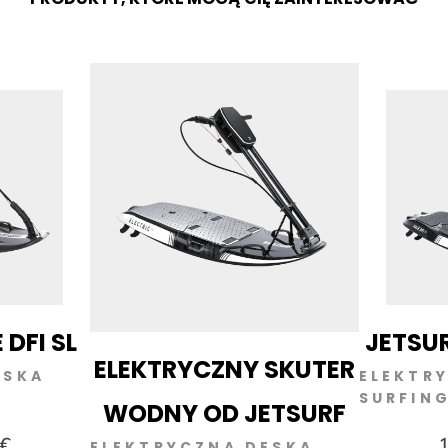
 DFI SL
JETSUR
ELEKTRYCZNY SKUTER
ESKA
ELEKTR
SURFIN
WODNY OD JETSURF
 €
1
ELEKTRYCZNA DESKA