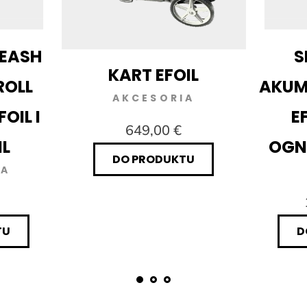
EASH
S
KART EFOIL
ROLL
AKU
AKCESORIA
OIL I
E
649,00 €
L
OGN
DO PRODUKTU
IA
TU
D