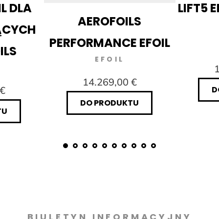
IL DLA
LIFT5 E
AEROFOILS
ĄCYCH
PERFORMANCE EFOIL
ILS
EFOIL
1
14.269,00 €
 €
D
DO PRODUKTU
TU
BIULETYN INFORMACYJNY