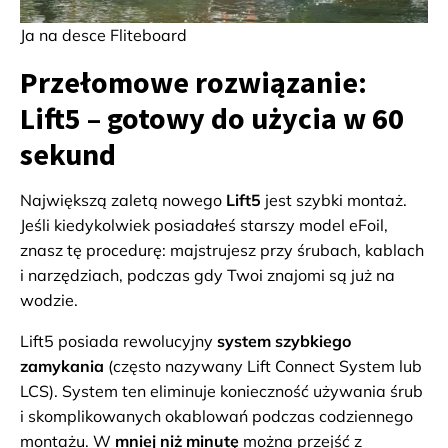
Ja na desce Fliteboard
Przełomowe rozwiązanie:
Lift5 – gotowy do użycia w 60
sekund
Największą zaletą nowego
Lift5
jest szybki montaż.
Jeśli kiedykolwiek posiadałeś starszy model eFoil,
znasz tę procedurę: majstrujesz przy śrubach, kablach
i narzędziach, podczas gdy Twoi znajomi są już na
wodzie.
Lift5 posiada rewolucyjny
system szybkiego
zamykania
(często nazywany Lift Connect System lub
LCS). System ten eliminuje konieczność używania śrub
i skomplikowanych okablowań podczas codziennego
montażu. W
mniej niż minutę
można przejść z