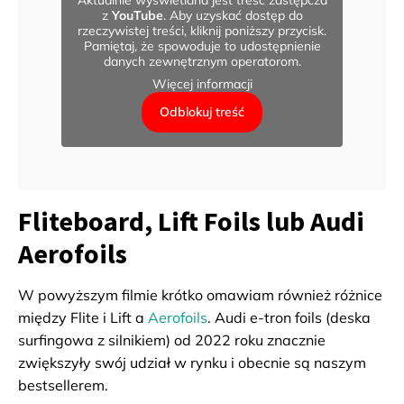
Aktualnie wyświetlana jest treść zastępcza
z
YouTube
. Aby uzyskać dostęp do
rzeczywistej treści, kliknij poniższy przycisk.
Pamiętaj, że spowoduje to udostępnienie
danych zewnętrznym operatorom.
Więcej informacji
Odblokuj treść
Fliteboard, Lift Foils lub Audi
Aerofoils
W powyższym filmie krótko omawiam również różnice
między Flite i Lift a
Aerofoils
. Audi e-tron foils (deska
surfingowa z silnikiem) od 2022 roku znacznie
zwiększyły swój udział w rynku i obecnie są naszym
bestsellerem.