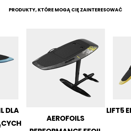
PRODUKTY, KTÓRE MOGĄ CIĘ ZAINTERESOWAĆ
IL DLA
LIFT5 E
AEROFOILS
ĄCYCH