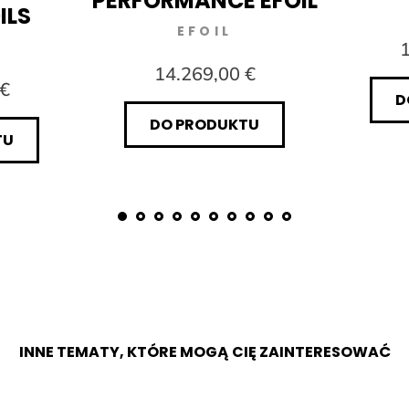
PERFORMANCE EFOIL
ILS
EFOIL
1
14.269,00 €
 €
D
DO PRODUKTU
TU
INNE TEMATY, KTÓRE MOGĄ CIĘ ZAINTERESOWAĆ