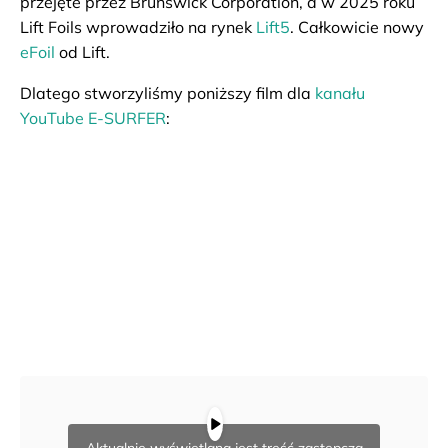
przejęte przez Brunswick Corporation, a w 2025 roku
Lift Foils wprowadziło na rynek
Lift5
. Całkowicie nowy
eFoil
od Lift.
Dlatego stworzyliśmy poniższy film dla
kanału
YouTube E-SURFER
: