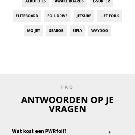
AEROFOILS
AWAKE BOARDS
E-SURFER
FLITEBOARD
FOIL DRIVE
JETSURF
LIFT FOILS
MO-JET
SEABOB
SIFLY
WAYDOO
FAQ
ANTWOORDEN OP JE
VRAGEN
Wat kost een PWRfoil?