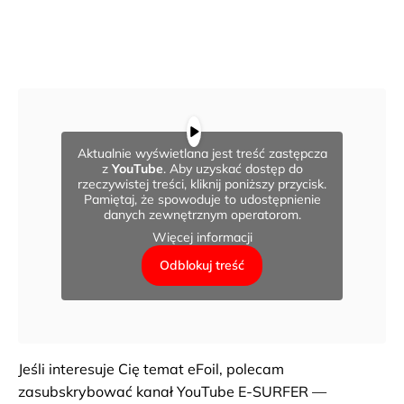
Aktualnie wyświetlana jest treść zastępcza
z
YouTube
. Aby uzyskać dostęp do
rzeczywistej treści, kliknij poniższy przycisk.
Pamiętaj, że spowoduje to udostępnienie
danych zewnętrznym operatorom.
Więcej informacji
Odblokuj treść
Jeśli interesuje Cię temat eFoil, polecam
zasubskrybować kanał YouTube E-SURFER —