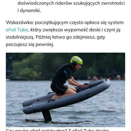
doświadczonych riderów szukających zwrotności
i dynamiki.
Wskazówka: początkującym często opłaca się system
eFoil Tube
, który zwiększa wyporność deski i czyni ją
stabilniejszą. Później łatwo go zdejmiesz, gdy
poczujesz się pewniej.
Czy nauka eFoil jest trudna? Z eFoil Tube deska