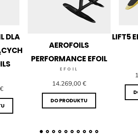
IL DLA
LIFT5 E
AEROFOILS
ĄCYCH
PERFORMANCE EFOIL
ILS
EFOIL
1
14.269,00 €
 €
D
DO PRODUKTU
TU