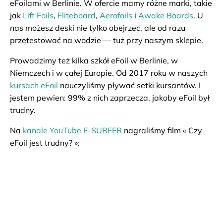
eFoilami w Berlinie. W ofercie mamy różne marki, takie
jak
Lift Foils
,
Fliteboard
,
Aerofoils
i
Awake Boards
. U
nas możesz deski nie tylko obejrzeć, ale od razu
przetestować na wodzie — tuż przy naszym sklepie.
Prowadzimy też kilka szkół eFoil w Berlinie, w
Niemczech i w całej Europie. Od 2017 roku w naszych
kursach eFoil
nauczyliśmy pływać setki kursantów. I
jestem pewien: 99% z nich zaprzecza, jakoby eFoil był
trudny.
Na
kanale YouTube E-SURFER
nagraliśmy film « Czy
eFoil jest trudny? »: