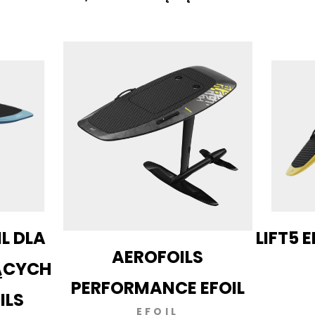
IL DLA
LIFT5 E
AEROFOILS
ĄCYCH
PERFORMANCE EFOIL
ILS
EFOIL