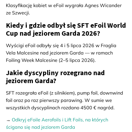
Klasyfikację kobiet w eFoil wygrała Agnes Wicander
ze Szwecji.
Kiedy i gdzie odbył się SFT eFoil World
Cup nad jeziorem Garda 2026?
Wyścigi eFoil odbyły się 4 i 5 lipca 2026 w Fraglia
Vela Malcesine nad jeziorem Garda — w ramach
Foiling Week Malcesine (2–5 lipca 2026).
Jakie dyscypliny rozegrano nad
jeziorem Garda?
SFT rozegrała eFoil (z silnikiem), pump foil, downwind
foil oraz po raz pierwszy parawing. W sumie we
wszystkich dyscyplinach rozdano 4500 € nagród.
→
Odkryj eFoile Aerofoils i Lift Foils, na których
ścigano się nad jeziorem Garda