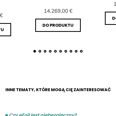
1
14.269,00 €
 €
D
DO PRODUKTU
TU
INNE TEMATY, KTÓRE MOGĄ CIĘ ZAINTERESOWAĆ
■
Czy eFoil jest niebezpieczny?