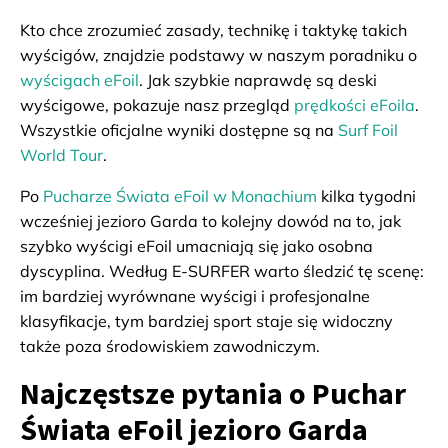
Kto chce zrozumieć zasady, technikę i taktykę takich
wyścigów, znajdzie podstawy w naszym poradniku o
wyścigach eFoil
. Jak szybkie naprawdę są deski
wyścigowe, pokazuje nasz przegląd
prędkości eFoila
.
Wszystkie oficjalne wyniki dostępne są na
Surf Foil
World Tour
.
Po
Pucharze Świata eFoil w Monachium
kilka tygodni
wcześniej jezioro Garda to kolejny dowód na to, jak
szybko wyścigi eFoil umacniają się jako osobna
dyscyplina. Według E-SURFER warto śledzić tę scenę:
im bardziej wyrównane wyścigi i profesjonalne
klasyfikacje, tym bardziej sport staje się widoczny
także poza środowiskiem zawodniczym.
Najczęstsze pytania o Puchar
Świata eFoil jezioro Garda