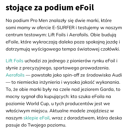
stojące za podium eFoil
Na podium Pro Men znalazły się dwie marki, które
sami mamy w ofercie E-SURFER i testujemy w naszym
centrum testowym: Lift Foils i Aerofoils. Obie budują
eFoile, które wykraczają daleko poza spokojną jazdę i
dotrzymują wyścigowego tempa światowej czołówki.
Lift Foils
uchodzi za jednego z pionierów rynku eFoil i
słynie z precyzyjnego, sportowego prowadzenia.
Aerofoils
— powstała jako spin-off ze środowiska Audi
— to niemiecka inżynieria i wysoka jakość wykonania.
To, że obie marki były na czele nad jeziorem Garda, to
mocny sygnał dla kupujących: kto szuka eFoila na
poziomie World Cup, u tych producentów jest we
właściwym miejscu. Aktualne modele znajdziesz w
naszym
sklepie eFoil
, wraz z doradztwem, która deska
pasuje do Twojego poziomu.