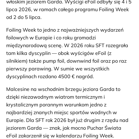
włoskim jeziorem Garda. Wyścigi eFoil odbyły się 4 i 5
lipca 2026, w ramach całego programu Foiling Week
od 2 do 5 lipca.
Foiling Week to jedno z najważniejszych wydarzeń
foilowych w Europie i co roku gromadzi
międzynarodową scenę. W 2026 roku SFT rozegrała
tam kilka dyscyplin — obok wyścigów eFoil (z
silnikiem) także pump foil, downwind foil oraz po raz
pierwszy parawing. W sumie we wszystkich
dyscyplinach rozdano 4500 € nagród.
Malcesine na wschodnim brzegu jeziora Garda to
dzięki niezawodnym wiatrom termicznym i
krystalicznym porannym warunkom jedno z
najbardziej znanych miejsc sportów wodnych w
Europie. Dla SFT rok 2026 był już drugim z rzędu nad
jeziorem Garda — znak, jak mocno Puchar Świata
eFoil zakorzenił się w kalendarzu Foiling Week.