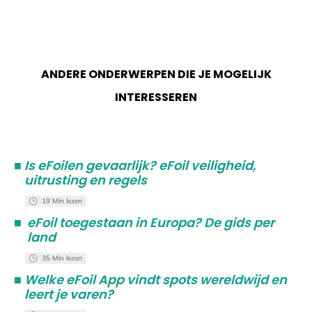
ANDERE ONDERWERPEN DIE JE MOGELIJK
INTERESSEREN
■
Is eFoilen gevaarlijk? eFoil veiligheid,
uitrusting en regels
19 Min lezen
■
eFoil toegestaan in Europa? De gids per
land
35 Min lezen
■
Welke eFoil App vindt spots wereldwijd en
leert je varen?