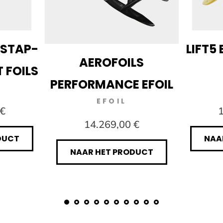
INSTAP-
LIFT5 
AEROFOILS
T FOILS
PERFORMANCE EFOIL
EFOIL
 €
1
14.269,00 €
DUCT
NAA
NAAR HET PRODUCT