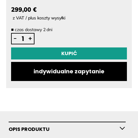
299,00 €
z VAT / plus koszty wysyłki
■
czas dostawy
2
dni
ilość
-
+
SiFly
aluminiowa
KUPIĆ
śruba
–
indywidualne zapytanie
upgrade
eFoil
tuning
OPIS PRODUKTU