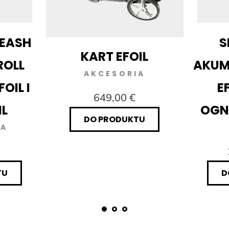
EASH
S
KART EFOIL
ROLL
AKU
AKCESORIA
OIL I
E
649,00 €
L
OGN
DO PRODUKTU
IA
TU
D