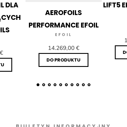
IL DLA
LIFT5 E
AEROFOILS
ĄCYCH
PERFORMANCE EFOIL
ILS
EFOIL
1
14.269,00 €
 €
D
DO PRODUKTU
TU
BIULETYN INFORMACYJNY