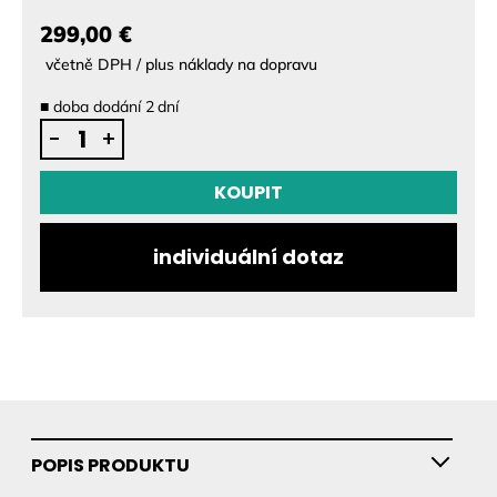
299,00 €
včetně DPH / plus náklady na dopravu
■
doba dodání
2
dní
SiFly
-
+
hliníková
vrtule
KOUPIT
–
eFoil
individuální dotaz
tuning
upgrade
quantity
POPIS PRODUKTU