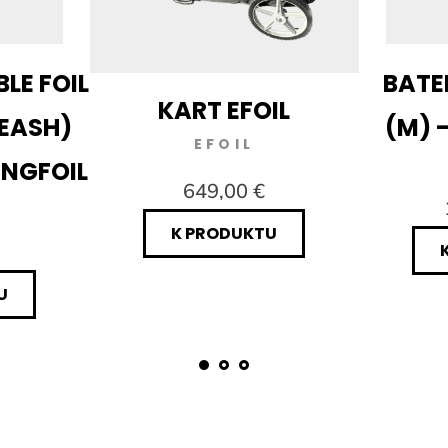
LE FOIL
BATER
KART EFOIL
LEASH)
(M) 
EFOIL
INGFOIL
649,00 €
K PRODUKTU
U