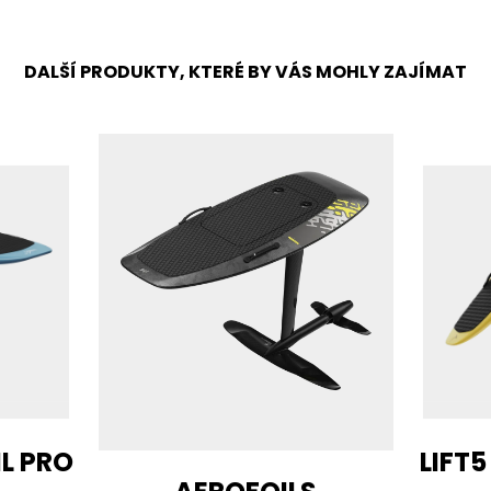
DALŠÍ PRODUKTY, KTERÉ BY VÁS MOHLY ZAJÍMAT
IL PRO
LIFT5