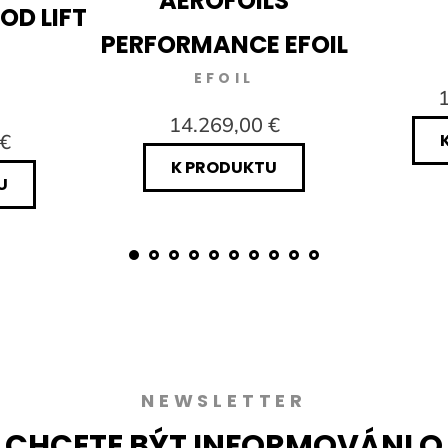
AEROFOILS
OD LIFT
PERFORMANCE EFOIL
EFOIL
1
14.269,00 €
 €
K PRODUKTU
U
NEWSLETTER
CHCETE BÝT INFORMOVÁNI O