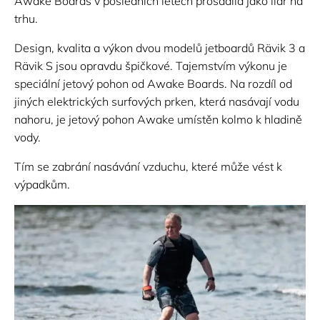
Awake Boards v posledních letech prosadila jako lídr na
trhu.
Design, kvalita a výkon dvou modelů jetboardů Rävik 3 a
Rävik S jsou opravdu špičkové. Tajemstvím výkonu je
speciální jetový pohon od Awake Boards. Na rozdíl od
jiných elektrických surfových prken, která nasávají vodu
nahoru, je jetový pohon Awake umístěn kolmo k hladině
vody.
Tím se zabrání nasávání vzduchu, které může vést k
výpadkům.