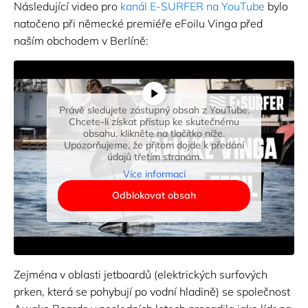
Následující video pro
kanál E-SURFER na YouTube
bylo
natočeno při německé premiéře eFoilu Vinga před
naším obchodem v Berlíně:
Právě sledujete zástupný obsah z YouTube.
Chcete-li získat přístup ke skutečnému
obsahu, klikněte na tlačítko níže.
Upozorňujeme, že přitom dojde k předání
údajů třetím stranám.
Více informací
Odblokovat obsah
Zejména v oblasti jetboardů (elektrických surfových
prken, která se pohybují po vodní hladině) se společnost