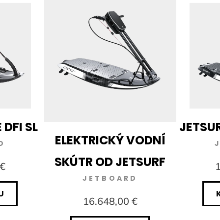
 DFI SL
JETSUR
ELEKTRICKÝ VODNÍ
D
SKÚTR OD JETSURF
 €
1
JETBOARD
U
16.648,00 €