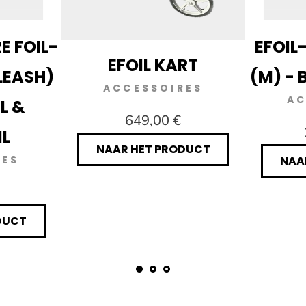
E FOIL-
EFOIL
EFOIL KART
LEASH)
(M) -
ACCESSOIRES
AC
L &
649,00 €
L
NAAR HET PRODUCT
RES
NAA
DUCT