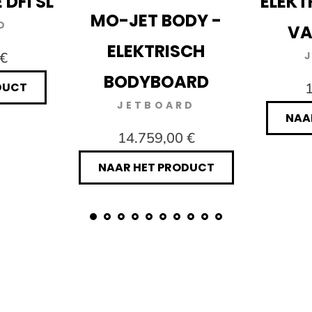
 DFI SL
ELEKT
MO-JET BODY -
D
VA
ELEKTRISCH
 €
BODYBOARD
DUCT
1
JETBOARD
NAA
14.759,00 €
NAAR HET PRODUCT