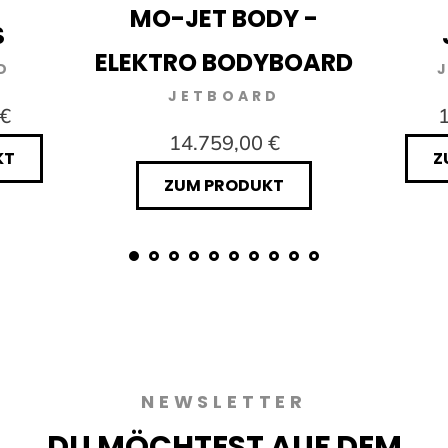
MO-JET BODY -
S
ELEKTRO BODYBOARD
D
JETBOARD
 €
1
14.759,00 €
KT
Z
ZUM PRODUKT
NEWSLETTER
DU MÖCHTEST AUF DEM