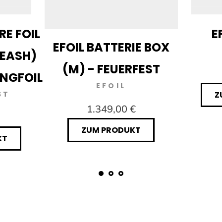
RE FOIL
E
EFOIL BATTERIE BOX
LEASH)
(M) - FEUERFEST
INGFOIL
EFOIL
ST
Z
1.349,00 €
ZUM PRODUKT
KT