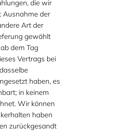
hlungen, die wir
mit Ausnahme der
andere Art der
ieferung gewählt
n ab dem Tag
ieses Vertrags bei
 dasselbe
ingesetzt haben, es
bart; in keinem
chnet. Wir können
ckerhalten haben
ren zurückgesandt