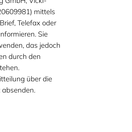
g GmbH, Vicki-
20609981) mittels
Brief, Telefax oder
informieren. Sie
wenden, das jedoch
nen durch den
tehen.
tteilung über die
t absenden.