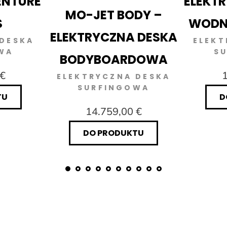
ENTURE
ELEKT
MO-JET BODY –
S
WODNY
ELEKTRYCZNA DESKA
 DESKA
ELEKT
WA
S
BODYBOARDOWA
 €
1
ELEKTRYCZNA DESKA
SURFINGOWA
TU
D
14.759,00 €
DO PRODUKTU