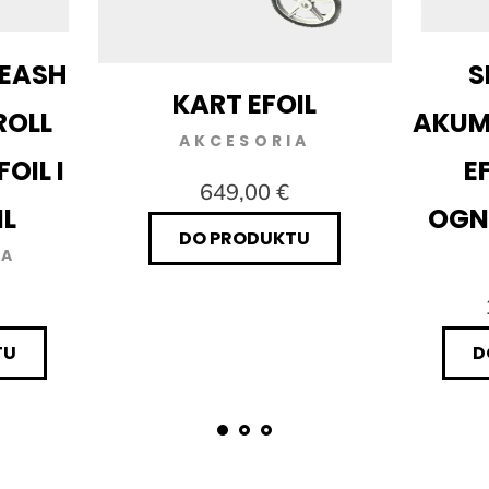
EASH
S
KART EFOIL
ROLL
AKU
AKCESORIA
OIL I
E
649,00 €
L
OGN
DO PRODUKTU
IA
TU
D