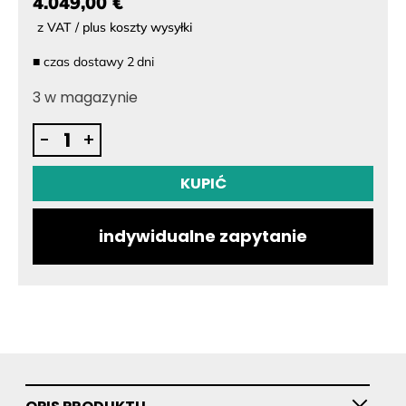
4.049,00 €
z VAT / plus koszty wysyłki
■
czas dostawy
2
dni
3 w magazynie
ilość
-
+
Bateria
Aerofoils
KUPIĆ
indywidualne zapytanie