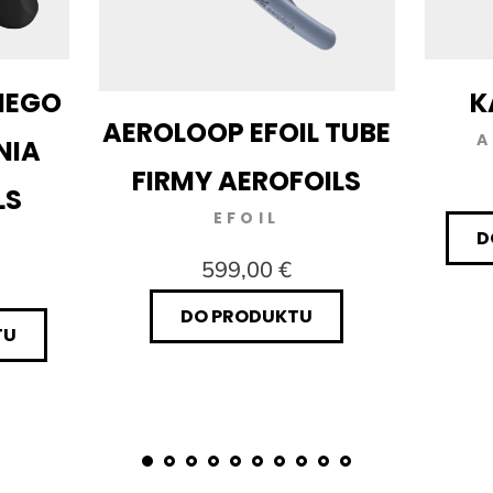
NEGO
K
AEROLOOP EFOIL TUBE
A
NIA
FIRMY AEROFOILS
LS
EFOIL
D
599,00 €
DO PRODUKTU
TU