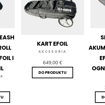
EASH
S
KART EFOIL
ROLL
AKU
AKCESORIA
OIL I
E
649,00 €
L
OGN
DO PRODUKTU
IA
TU
D