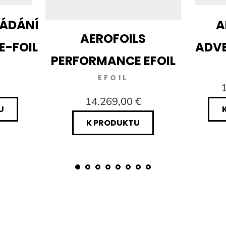
LÁDÁNÍ
A
AEROFOILS
E-FOIL
ADVE
PERFORMANCE EFOIL
EFOIL
1
14.269,00 €
U
K PRODUKTU