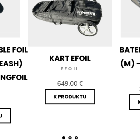
LE FOIL
BATER
KART EFOIL
LEASH)
(M) 
EFOIL
INGFOIL
649,00 €
K PRODUKTU
U