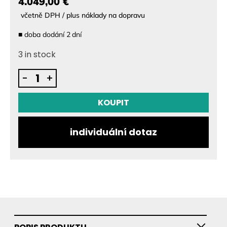
4.049,00 €
včetně DPH / plus náklady na dopravu
■
doba dodání
2
dní
3 in stock
Baterie
-
+
Aerofoils
quantity
KOUPIT
individuální dotaz