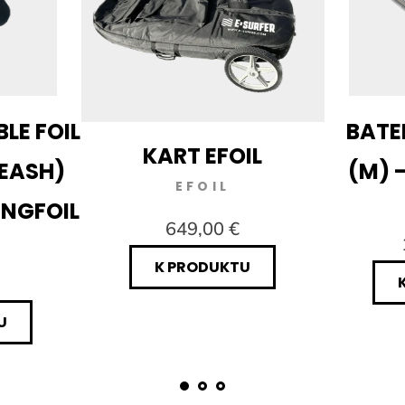
LE FOIL
BATER
KART EFOIL
LEASH)
(M) 
EFOIL
INGFOIL
649,00 €
K PRODUKTU
U