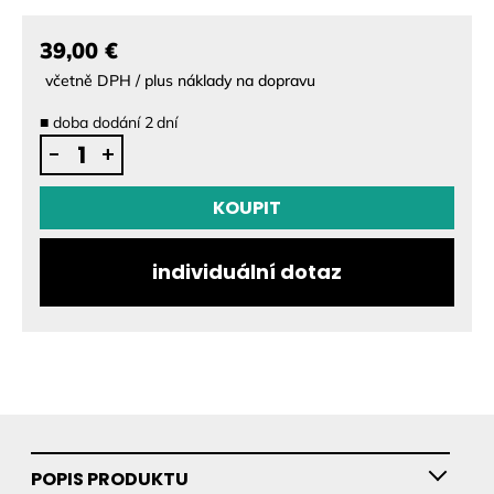
39,00 €
včetně DPH / plus náklady na dopravu
■
doba dodání
2
dní
Waydoo
-
+
EVO
Cone
KOUPIT
–
upgrade
individuální dotaz
pro
vyšší
rychlost
a
obratnost
quantity
POPIS PRODUKTU