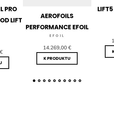
IL PRO
LIFT5
AEROFOILS
OD LIFT
PERFORMANCE EFOIL
EFOIL
1
14.269,00 €
 €
K PRODUKTU
U