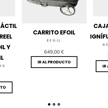
ÁCTIL
CAJA
CARRITO EFOIL
REEL
IGNÍF
EFOIL
A
IL Y
649,00 €
L
IR AL PRODUCTO
OS
IR
CTO