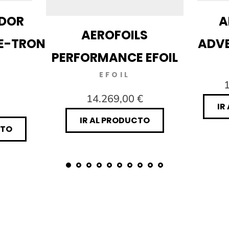
DOR
A
AEROFOILS
E-TRON
ADVE
PERFORMANCE EFOIL
EFOIL
1
14.269,00 €
IR
IR AL PRODUCTO
CTO