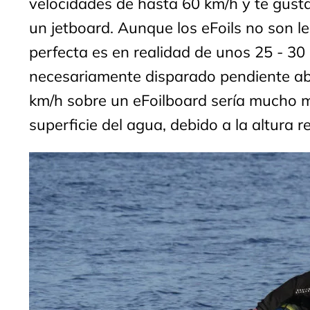
velocidades de hasta 60 km/h y te gust
un jetboard. Aunque los eFoils no son l
perfecta es en realidad de unos 25 - 30
necesariamente disparado pendiente aba
km/h sobre un eFoilboard sería mucho m
superficie del agua, debido a la altura r