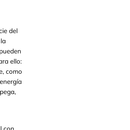
ie del
 la
 pueden
ra ello:
ce, como
 energía
spega,
l con