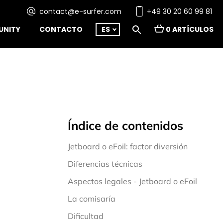
contact@e-surfer.com
+49 30 20 60 99 81
NITY
CONTACTO
ES
0 ARTÍCULOS
Índice de contenidos
Jetboard o eFoil: factor diversión
Diferencias técnicas
Aspectos legales - Jetboard o eFoil
La comisaría
Dificultad