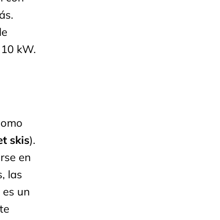
ás.
de
 10 kW.
 como
t skis
).
irse en
, las
 es un
te