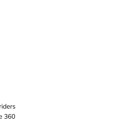
n
riders
de 360