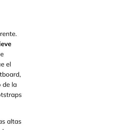
rente.
ieve
ve
e el
etboard,
 de la
otstraps
as altas