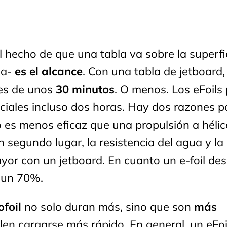
 hecho de que una tabla va sobre la superfic
la-
es el alcance
. Con una tabla de jetboard,
es de unos
30 minutos
. O menos. Los eFoils
ciales incluso dos horas. Hay dos razones pa
o es menos eficaz que una propulsión a héli
 En segundo lugar, la resistencia del agua y la
or con un jetboard. En cuanto un e-foil de
 un 70%.
foil
no solo duran más, sino que son
más
len cargarse más rápido. En general, un eFoi