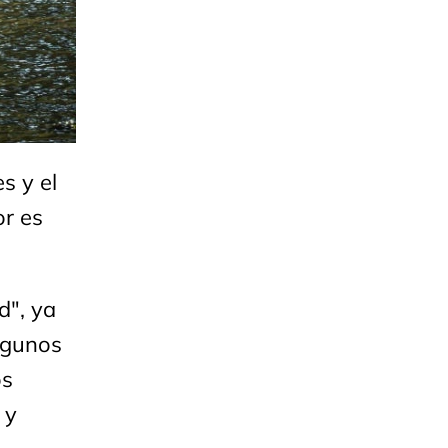
s y el
or es
d", ya
lgunos
os
 y