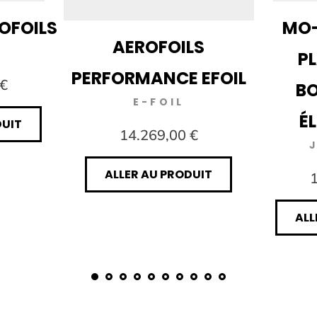
ROFOILS
MO-
AEROFOILS
P
PERFORMANCE EFOIL
 €
B
E-FOIL
É
DUIT
14.269,00 €
ALLER AU PRODUIT
1
ALL