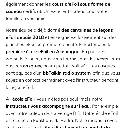
également donner les
cours d'eFoil sous forme de
cadeau
certificat. Un excellent cadeau pour votre
famille ou vos amis!
Notre équipe a déjà donné
des centaines de leçons
eFoil depuis 2018
et enseigne exclusivement sur des
planches eFoil de première qualité. E-Surfer a eu la
première école eFoil en Allemagne
. En plus des
wetsuits à louer, nous vous fournissons des
vests
, ainsi
que des
casques
, pour que tout soit sûr. Les casques
sont équipés d'un
bbTalkin radio system
, afin que vous
soyez en contact permanent avec l'instructeur pendant
la leçon eFoil.
À l'
école eFoil
, vous n'êtes pas seul, mais notre
instructeur vous accompagne sur l'eau
. Par exemple
avec notre bateau de sauvetage RIB. Notre école eFoil
est située au Funkhaus de Berlin. Notre magasin avec
centre de test est
situé directement au bord de la