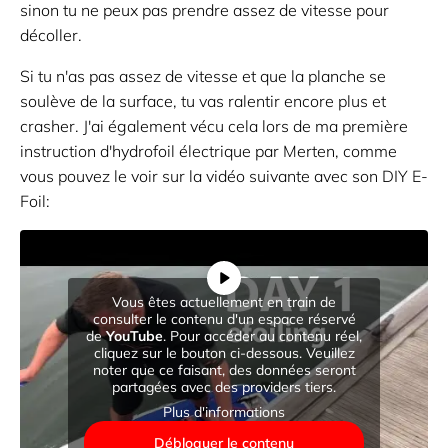
sinon tu ne peux pas prendre assez de vitesse pour
décoller.
Si tu n'as pas assez de vitesse et que la planche se
soulève de la surface, tu vas ralentir encore plus et
crasher. J'ai également vécu cela lors de ma première
instruction d'hydrofoil électrique par Merten, comme
vous pouvez le voir sur la vidéo suivante avec son DIY E-
Foil:
Vous êtes actuellement en train de
consulter le contenu d'un espace réservé
de
YouTube
. Pour accéder au contenu réel,
cliquez sur le bouton ci-dessous. Veuillez
noter que ce faisant, des données seront
partagées avec des providers tiers.
Plus d'informations
Débloquer le contenu