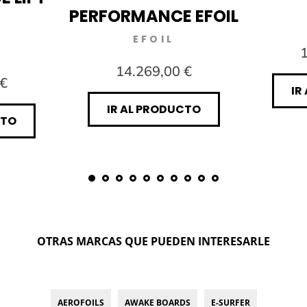
PERFORMANCE EFOIL
EFOIL
1
14.269,00 €
 €
IR
IR AL PRODUCTO
CTO
OTRAS MARCAS QUE PUEDEN INTERESARLE
AEROFOILS
AWAKE BOARDS
E-SURFER