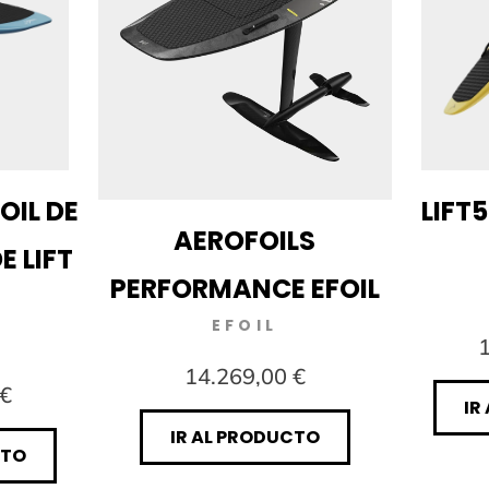
FOIL DE
LIFT5
AEROFOILS
E LIFT
PERFORMANCE EFOIL
EFOIL
1
14.269,00 €
 €
IR
IR AL PRODUCTO
CTO