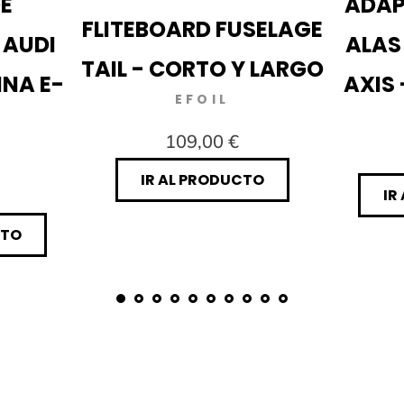
E
ADAP
FLITEBOARD FUSELAGE
 AUDI
ALAS
TAIL - CORTO Y LARGO
INA E-
AXIS 
EFOIL
109,00 €
IR AL PRODUCTO
IR
CTO