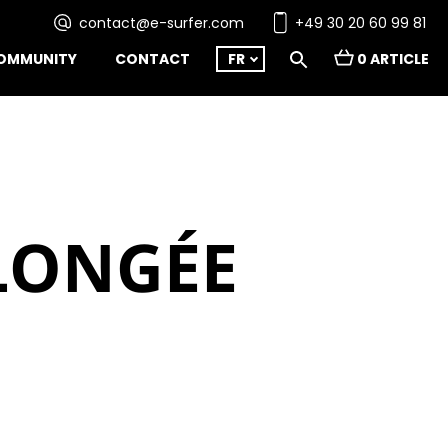
contact@e-surfer.com
+49 30 20 60 99 81
OMMUNITY
CONTACT
FR
0 ARTICLE
LONGÉE