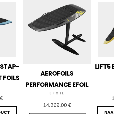
INSTAP-
LIFT5 
AEROFOILS
T FOILS
PERFORMANCE EFOIL
EFOIL
 €
1
14.269,00 €
DUCT
NAA