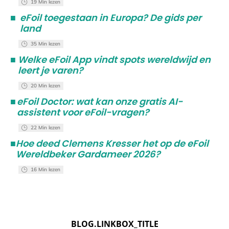
19 Min lezen
■
eFoil toegestaan in Europa? De gids per
land
35 Min lezen
■
Welke eFoil App vindt spots wereldwijd en
leert je varen?
20 Min lezen
■
eFoil Doctor: wat kan onze gratis AI-
assistent voor eFoil-vragen?
22 Min lezen
■
Hoe deed Clemens Kresser het op de eFoil
Wereldbeker Gardameer 2026?
16 Min lezen
BLOG.LINKBOX_TITLE