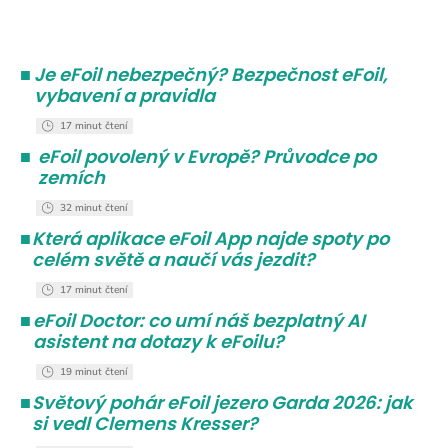
■
Je eFoil nebezpečný? Bezpečnost eFoil,
vybavení a pravidla
17 minut čtení
■
eFoil povolený v Evropě? Průvodce po
zemích
32 minut čtení
■
Která aplikace eFoil App najde spoty po
celém světě a naučí vás jezdit?
17 minut čtení
■
eFoil Doctor: co umí náš bezplatný AI
asistent na dotazy k eFoilu?
19 minut čtení
■
Světový pohár eFoil jezero Garda 2026: jak
si vedl Clemens Kresser?