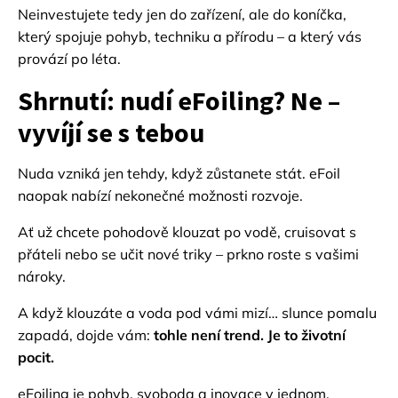
Neinvestujete tedy jen do zařízení, ale do koníčka,
který spojuje pohyb, techniku a přírodu – a který vás
provází po léta.
Shrnutí: nudí eFoiling? Ne –
vyvíjí se s tebou
Nuda vzniká jen tehdy, když zůstanete stát. eFoil
naopak nabízí nekonečné možnosti rozvoje.
Ať už chcete pohodově klouzat po vodě, cruisovat s
přáteli nebo se učit nové triky – prkno roste s vašimi
nároky.
A když klouzáte a voda pod vámi mizí… slunce pomalu
zapadá, dojde vám:
tohle není trend. Je to životní
pocit.
eFoiling je pohyb, svoboda a inovace v jednom.