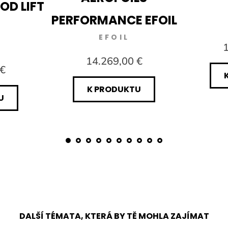
OD LIFT
PERFORMANCE EFOIL
EFOIL
1
14.269,00 €
 €
K PRODUKTU
U
DALŠÍ TÉMATA, KTERÁ BY TĚ MOHLA ZAJÍMAT