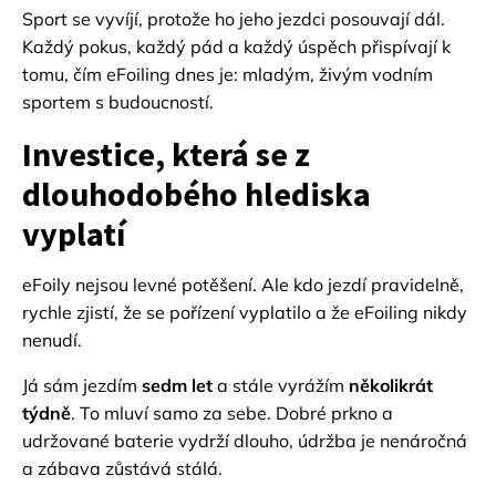
Sport se vyvíjí, protože ho jeho jezdci posouvají dál.
Každý pokus, každý pád a každý úspěch přispívají k
tomu, čím eFoiling dnes je: mladým, živým vodním
sportem s budoucností.
Investice, která se z
dlouhodobého hlediska
vyplatí
eFoily nejsou levné potěšení. Ale kdo jezdí pravidelně,
rychle zjistí, že se pořízení vyplatilo a že eFoiling nikdy
nenudí.
Já sám jezdím
sedm let
a stále vyrážím
několikrát
týdně
. To mluví samo za sebe. Dobré prkno a
udržované baterie vydrží dlouho, údržba je nenáročná
a zábava zůstává stálá.