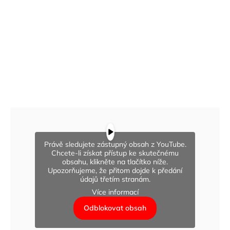
Právě sledujete zástupný obsah z YouTube.
Chcete-li získat přístup ke skutečnému
obsahu, klikněte na tlačítko níže.
Upozorňujeme, že přitom dojde k předání
údajů třetím stranám.
Více informací
Odblokovat obsah