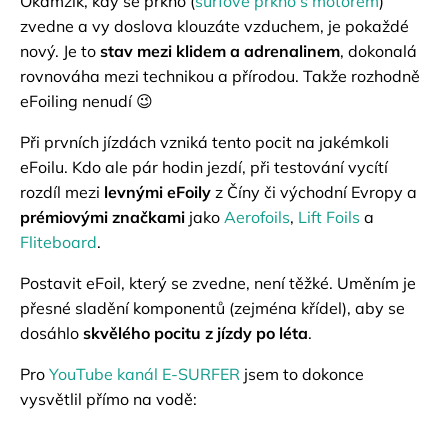
Okamžik, kdy se prkno (
surfové prkno s motorem
)
zvedne a vy doslova klouzáte vzduchem, je pokaždé
nový. Je to
stav mezi klidem a adrenalinem
, dokonalá
rovnováha mezi technikou a přírodou. Takže rozhodně
eFoiling nenudí 😉
Při prvních jízdách vzniká tento pocit na jakémkoli
eFoilu. Kdo ale pár hodin jezdí, při testování vycítí
rozdíl mezi
levnými eFoily
z Číny či východní Evropy a
prémiovými značkami
jako
Aerofoils
,
Lift Foils
a
Fliteboard
.
Postavit eFoil, který se zvedne, není těžké. Uměním je
přesné sladění komponentů (zejména křídel), aby se
dosáhlo
skvělého pocitu z jízdy po léta
.
Pro
YouTube kanál E-SURFER
jsem to dokonce
vysvětlil přímo na vodě: