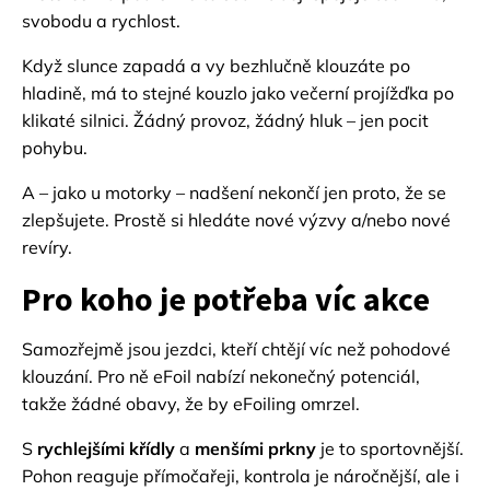
svobodu a rychlost.
Když slunce zapadá a vy bezhlučně klouzáte po
hladině, má to stejné kouzlo jako večerní projížďka po
klikaté silnici. Žádný provoz, žádný hluk – jen pocit
pohybu.
A – jako u motorky – nadšení nekončí jen proto, že se
zlepšujete. Prostě si hledáte nové výzvy a/nebo nové
revíry.
Pro koho je potřeba víc akce
Samozřejmě jsou jezdci, kteří chtějí víc než pohodové
klouzání. Pro ně eFoil nabízí nekonečný potenciál,
takže žádné obavy, že by eFoiling omrzel.
S
rychlejšími křídly
a
menšími prkny
je to sportovnější.
Pohon reaguje přímočařeji, kontrola je náročnější, ale i