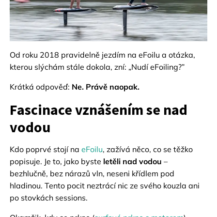
Od roku 2018 pravidelně jezdím na eFoilu a otázka,
kterou slýchám stále dokola, zní: „Nudí eFoiling?”
Krátká odpověď:
Ne. Právě naopak.
Fascinace vznášením se nad
vodou
Kdo poprvé stojí na
eFoilu
, zažívá něco, co se těžko
popisuje. Je to, jako byste
letěli nad vodou
–
bezhlučně, bez nárazů vln, neseni křídlem pod
hladinou. Tento pocit neztrácí nic ze svého kouzla ani
po stovkách sessions.