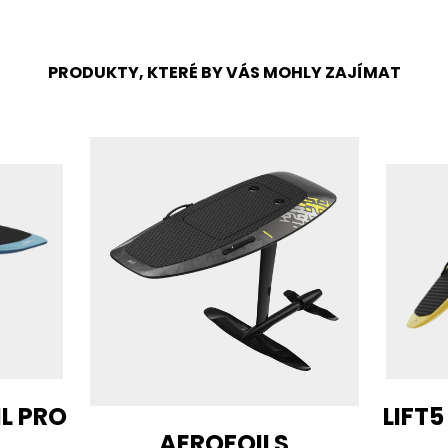
PRODUKTY, KTERÉ BY VÁS MOHLY ZAJÍMAT
IL PRO
LIFT5
AEROFOILS