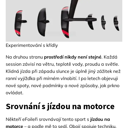
Experimentování s křídly
Na druhou stranu
prostředí nikdy není stejné
. Každá
session závisí na větru, teplotě vody, proudu a světle.
Klidná jízda při západu slunce je úplně jiný zážitek než
ranní vyjížďka při mírném vlnobití. I po letech objevuji
nové spoty, nové podmínky a nové způsoby, jak prkno
ovládat.
Srovnání s jízdou na motorce
Někteří eFoileři srovnávají tento sport s
jízdou na
motorce
– a podle mě to sedí. Obojí spojuje techniku,