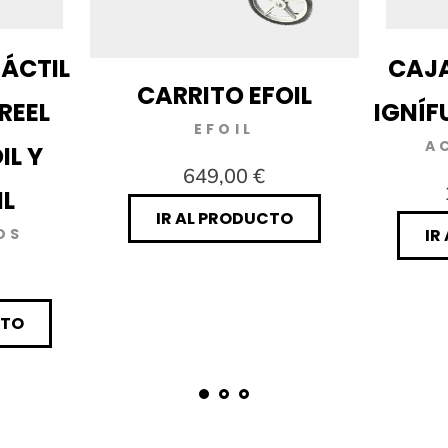
ÁCTIL
CAJA
CARRITO EFOIL
REEL
IGNÍF
EFOIL
A
IL Y
649,00 €
L
IR AL PRODUCTO
OS
IR
CTO