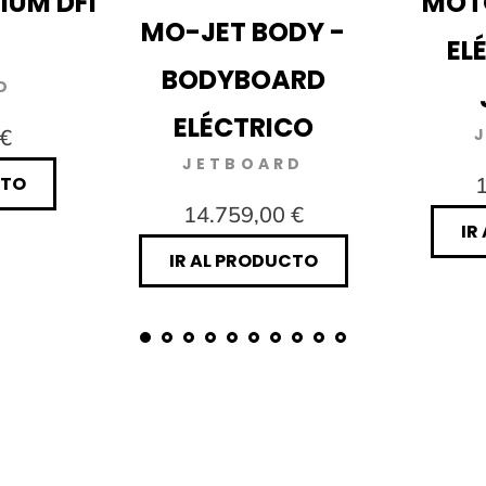
IUM DFI
MOT
MO-JET BODY -
EL
BODYBOARD
D
ELÉCTRICO
 €
JETBOARD
CTO
1
14.759,00 €
IR
IR AL PRODUCTO