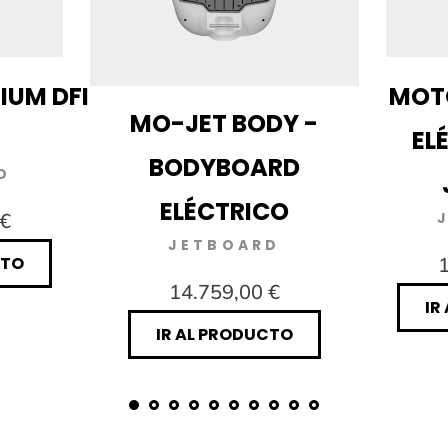
IUM DFI
MOT
MO-JET BODY -
EL
BODYBOARD
D
ELÉCTRICO
 €
JETBOARD
CTO
1
14.759,00 €
IR
IR AL PRODUCTO