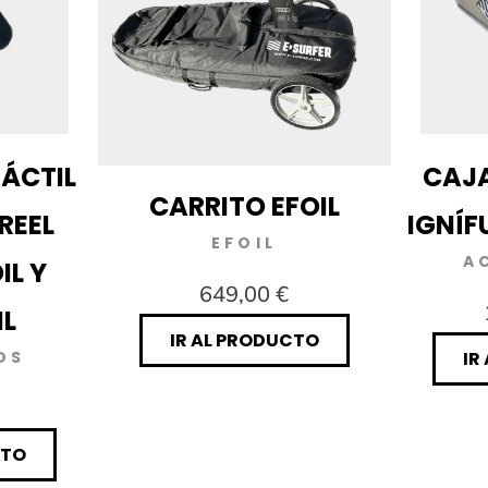
ÁCTIL
CAJA
CARRITO EFOIL
REEL
IGNÍF
EFOIL
A
IL Y
649,00 €
L
IR AL PRODUCTO
OS
IR
CTO