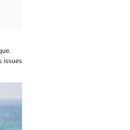
que.
s issues