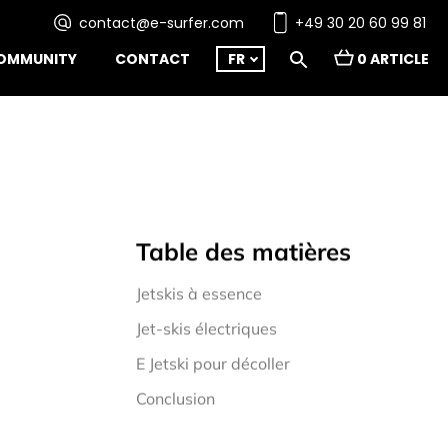
contact@e-surfer.com
+49 30 20 60 99 81
OMMUNITY
CONTACT
FR
0 ARTICLE
Table des matières
Jetskis à essence
Jet-skis électriques
E Jetski pour décoller
Conclusion