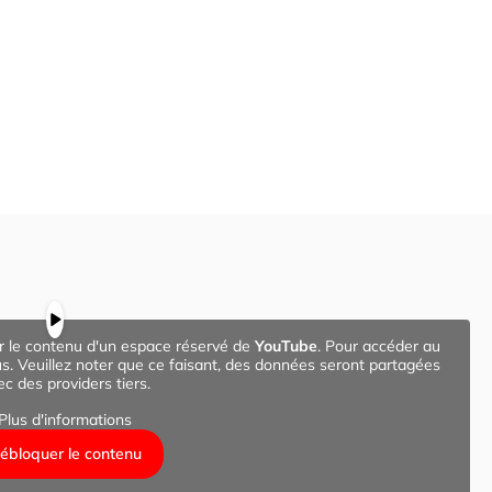
er le contenu d'un espace réservé de
YouTube
. Pour accéder au
us. Veuillez noter que ce faisant, des données seront partagées
ec des providers tiers.
Plus d'informations
ébloquer le contenu