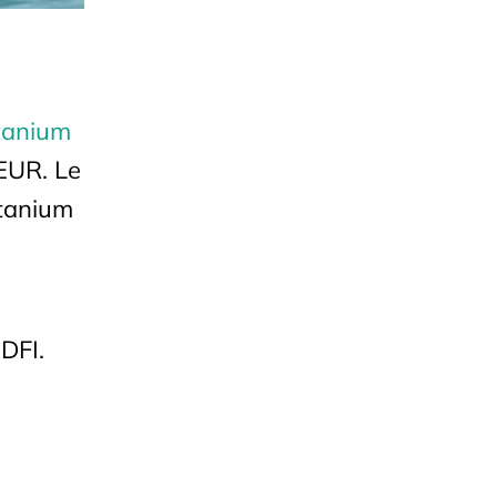
tanium
 EUR. Le
itanium
DFI.