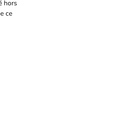
é hors
ue ce