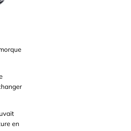
remorque
e
 changer
uvait
ture en