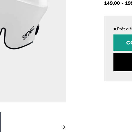
149,00 - 19
■
Prêt à 
CONFI
C
Taille
Couleur
>