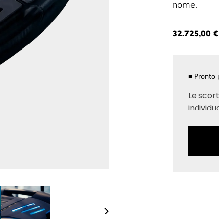
nome.
32.725,00 €
■
Pronto p
Le scort
individua
>