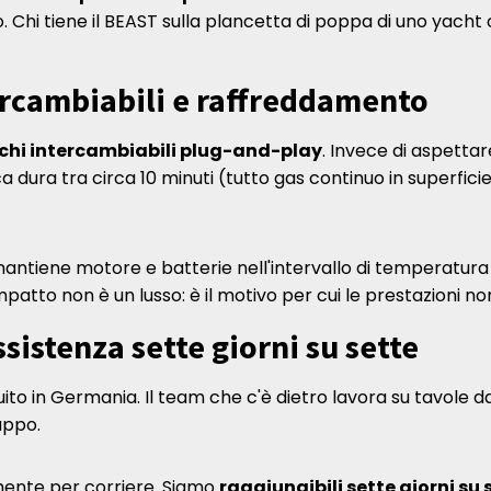
 Chi tiene il BEAST sulla plancetta di poppa di uno yacht 
ercambiabili e raffreddamento
chi intercambiabili plug-and-play
. Invece di aspettare
ica dura tra circa 10 minuti (tutto gas continuo in superfic
antiene motore e batterie nell'intervallo di temperatura
tto non è un lusso: è il motivo per cui le prestazioni non
sistenza sette giorni su sette
ito in Germania. Il team che c'è dietro lavora su tavole da 
uppo.
emente per corriere. Siamo
raggiungibili sette giorni su 