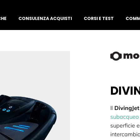
CHE
CONSULENZA ACQUISTI
CORSI E TEST
COMM
DIVI
Il
DivingJe
subacqueo
superficie 
intercambiab