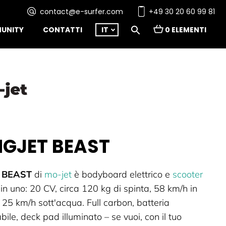
contact@e-surfer.com
+49 30 20 60 99 81
UNITY
CONTATTI
IT
0 ELEMENTI
NGJET BEAST
t BEAST
di
mo-jet
è bodyboard elettrico e
scooter
in uno: 20 CV, circa 120 kg di spinta, 58 km/h in
e 25 km/h sott'acqua. Full carbon, batteria
ile, deck pad illuminato – se vuoi, con il tuo