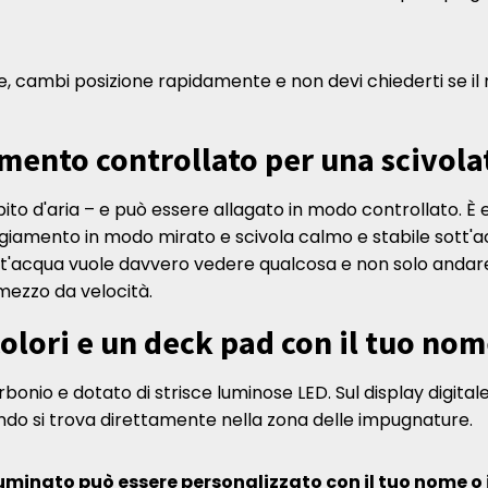
nte, cambi posizione rapidamente e non devi chiederti se il
mento controllato per una scivolat
ito d'aria – e può essere allagato in modo controllato. È
ggiamento in modo mirato e scivola calmo e stabile sott'a
tt'acqua vuole davvero vedere qualcosa e non solo andare
 mezzo da velocità.
colori e un deck pad con il tuo no
onio e dotato di strisce luminose LED. Sul display digitale a 
ando si trova direttamente nella zona delle impugnature.
uminato può essere personalizzato con il tuo nome o i