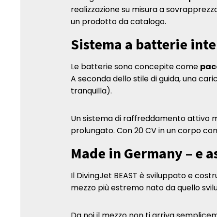
realizzazione su misura a sovrapprezzo.
un prodotto da catalogo.
Sistema a batterie int
Le batterie sono concepite come
pac
A seconda dello stile di guida, una car
tranquilla).
Un sistema di raffreddamento attivo m
prolungato. Con 20 CV in un corpo compa
Made in Germany – e as
Il DivingJet BEAST è sviluppato e costru
mezzo più estremo nato da quello svil
Da noi il mezzo non ti arriva semplic