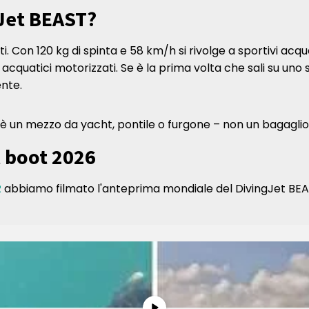
gJet BEAST?
i. Con 120 kg di spinta e 58 km/h si rivolge a sportivi acqu
cquatici motorizzati. Se è la prima volta che sali su un
ente.
 è un mezzo da yacht, pontile o furgone – non un bagaglio
 boot 2026
R
abbiamo filmato l'anteprima mondiale del DivingJet BEA