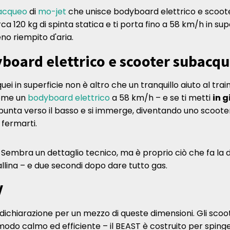
acqueo
di
mo-jet
che unisce bodyboard elettrico e scoote
a 120 kg di spinta statica e ti porta fino a 58 km/h in sup
no riempito d'aria.
board elettrico e scooter subacq
i in superficie non è altro che un tranquillo aiuto al train
 come un
bodyboard elettrico
a 58 km/h – e se ti metti
in 
la punta verso il basso e si immerge, diventando uno scoot
 fermarti.
 Sembra un dettaglio tecnico, ma è proprio ciò che fa la d
llina – e due secondi dopo dare tutto gas.
V
a dichiarazione per un mezzo di queste dimensioni. Gli sco
modo calmo ed efficiente – il BEAST è costruito per spinge