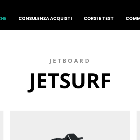
CHE
CONSULENZA ACQUISTI
CORSI E TEST
COMM
JETBOARD
JETSURF