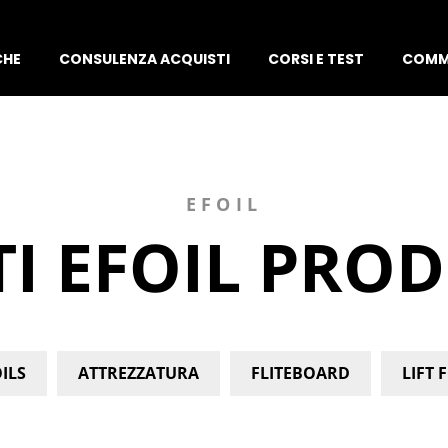
CHE
CONSULENZA ACQUISTI
CORSI E TEST
COMM
EFOIL
TI EFOIL PROD
ILS
ATTREZZATURA
FLITEBOARD
LIFT 