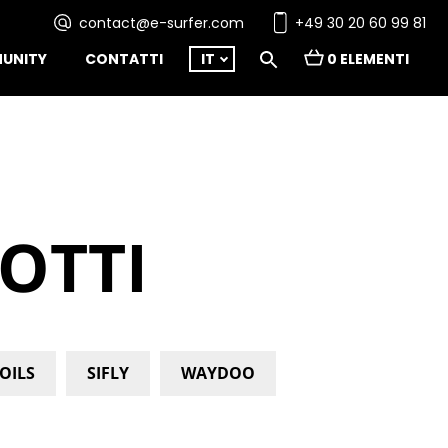
contact@e-surfer.com
+49 30 20 60 99 81
UNITY
CONTATTI
IT
0 ELEMENTI
OTTI
FOILS
SIFLY
WAYDOO