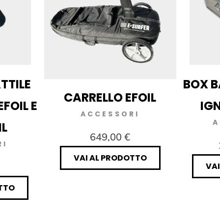
TTILE
BOX B
CARRELLO EFOIL
EFOIL E
IG
ACCESSORI
A
L
649,00 €
RI
VAI AL PRODOTTO
VA
TTO