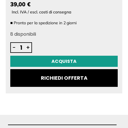
39,00 €
Incl. IVA / escl. costi di consegna
■
Pronto per la spedizione in
2
giorni
8 disponibili
Shims
-
+
negativi
eFoil
ACQUISTA
per
Fliteboard
RICHIEDI OFFERTA
quantità