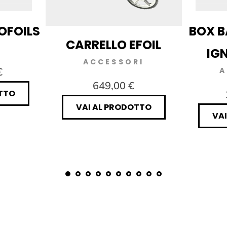
ROFOILS
BOX B
CARRELLO EFOIL
IG
ACCESSORI
€
A
649,00 €
TTO
VAI AL PRODOTTO
VA