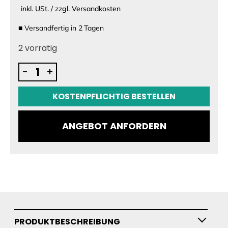
inkl. USt. / zzgl. Versandkosten
■
Versandfertig in
2
Tagen
2 vorrätig
AirFly
-
+
by
Aerofoils
KOSTENPFLICHTIG BESTELLEN
Menge
ANGEBOT ANFORDERN
PRODUKTBESCHREIBUNG