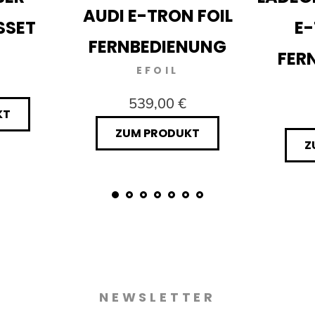
AUDI E-TRON FOIL
SSET
E-
FERNBEDIENUNG
FER
EFOIL
539,00 €
KT
ZUM PRODUKT
Z
NEWSLETTER