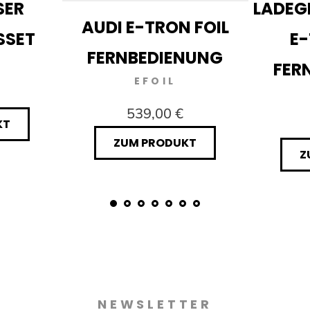
SER
LADEG
AUDI E-TRON FOIL
SSET
E-
FERNBEDIENUNG
FER
EFOIL
539,00 €
KT
ZUM PRODUKT
Z
NEWSLETTER