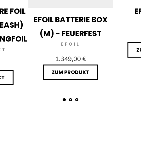
RE FOIL
E
EFOIL BATTERIE BOX
LEASH)
(M) - FEUERFEST
INGFOIL
EFOIL
ST
Z
1.349,00 €
ZUM PRODUKT
KT