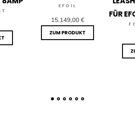
V 8AMP
LEASH
EFOIL
ST
FÜR EF
15.149,00 €
F
ZUM PRODUKT
KT
Z