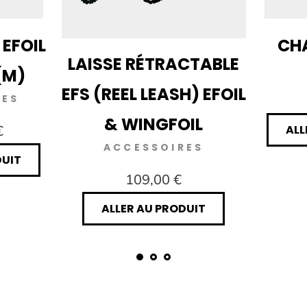
 EFOIL
CHA
LAISSE RÉTRACTABLE
(M)
EFS (REEL LEASH) EFOIL
RES
& WINGFOIL
€
ALL
ACCESSOIRES
DUIT
109,00 €
ALLER AU PRODUIT