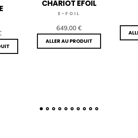
CHARIOT EFOIL
E
E-FOIL
649,00 €
€
ALL
ALLER AU PRODUIT
DUIT