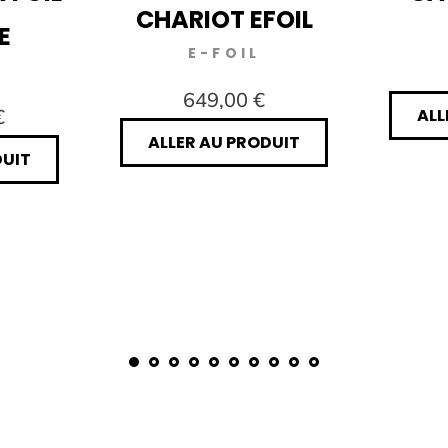
CHARIOT EFOIL
E
E-FOIL
649,00 €
€
ALL
ALLER AU PRODUIT
DUIT