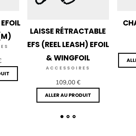
 EFOIL
CHA
LAISSE RÉTRACTABLE
(M)
EFS (REEL LEASH) EFOIL
RES
& WINGFOIL
€
ALL
ACCESSOIRES
DUIT
109,00 €
ALLER AU PRODUIT