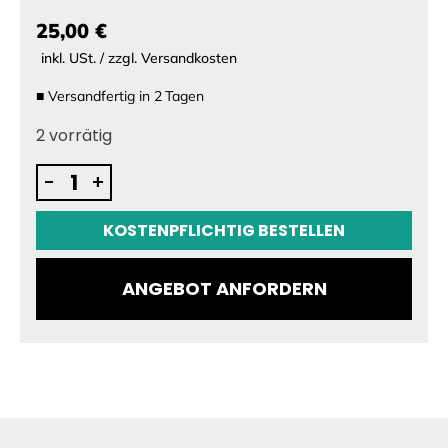
25,00 €
inkl. USt. / zzgl. Versandkosten
■
Versandfertig in
2
Tagen
2 vorrätig
Aerofoils
-
+
eFoil
Stabiliser
KOSTENPFLICHTIG BESTELLEN
Shims
Menge
ANGEBOT ANFORDERN