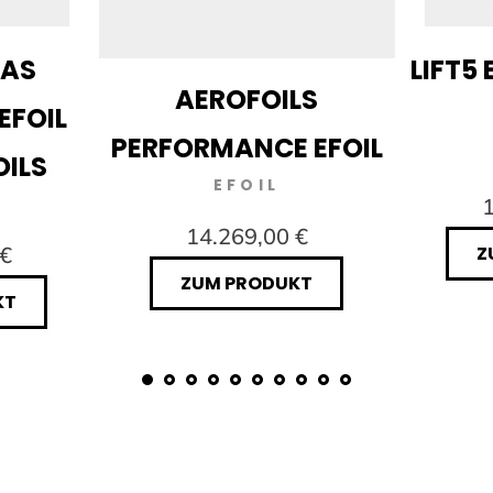
DAS
LIFT5 
AEROFOILS
EFOIL
PERFORMANCE EFOIL
OILS
EFOIL
1
14.269,00 €
 €
Z
ZUM PRODUKT
KT