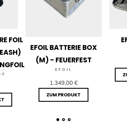
RE FOIL
E
EFOIL BATTERIE BOX
LEASH)
(M) - FEUERFEST
INGFOIL
EFOIL
ST
Z
1.349,00 €
ZUM PRODUKT
KT