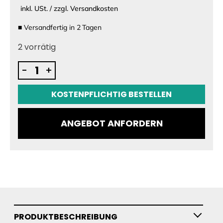
inkl. USt. / zzgl. Versandkosten
■
Versandfertig in
2
Tagen
2 vorrätig
AirFly
-
+
by
Aerofoils
KOSTENPFLICHTIG BESTELLEN
Menge
ANGEBOT ANFORDERN
PRODUKTBESCHREIBUNG