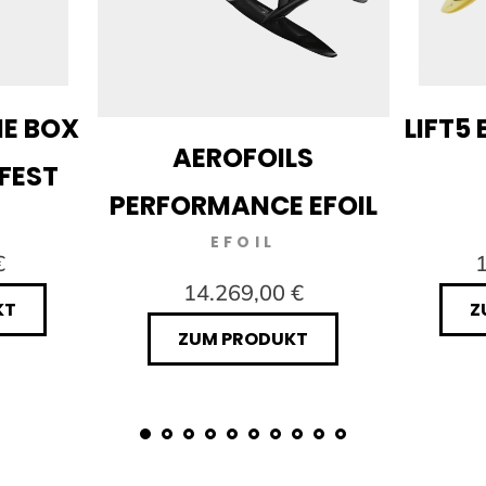
IE BOX
LIFT5 
AEROFOILS
RFEST
PERFORMANCE EFOIL
EFOIL
€
1
14.269,00 €
KT
Z
ZUM PRODUKT