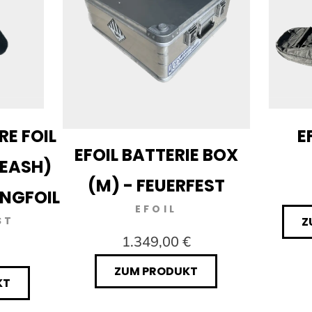
RE FOIL
E
EFOIL BATTERIE BOX
LEASH)
(M) - FEUERFEST
INGFOIL
EFOIL
ST
Z
1.349,00 €
ZUM PRODUKT
KT