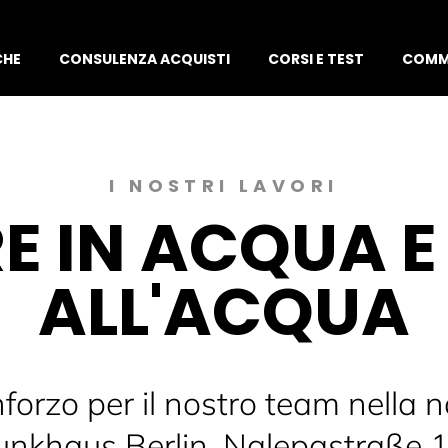
CHE
CONSULENZA ACQUISTI
CORSI E TEST
COMM
I NOSTRI LAVORI
E IN ACQUA E
ALL'ACQUA
orzo per il nostro team nella n
unkhaus Berlin, Nalepastraße 1