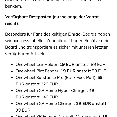
bunkern.
Verfügbare Restposten (nur solange der Vorrat
reicht):
Besonders für Fans des kultigen Einrad-Boards haben
wir noch essentielles Zubehör auf Lager. Schütze dein
Board und transportiere es sicher mit unseren letzten
verfügbaren Artikeln:
Onewheel Car Holder:
19 EUR
anstatt 89 EUR
Onewheel Pint Fender:
19 EUR
anstatt 99 EUR
Onewheel Surstance Pro (Back Foot Pad):
59
EUR
anstatt 229 EUR
Onewheel +XR Home Hyper Charger:
49
EUR
anstatt 149 EUR
Onewheel +XR Home Charger:
29 EUR
anstatt
99 EUR
Onewheel XR Fender (1 x gelb / 1 x orange):
19