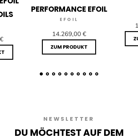
EFOIL
PERFORMANCE EFOIL
OILS
EFOIL
1
14.269,00 €
 €
Z
ZUM PRODUKT
KT
NEWSLETTER
DU MÖCHTEST AUF DEM