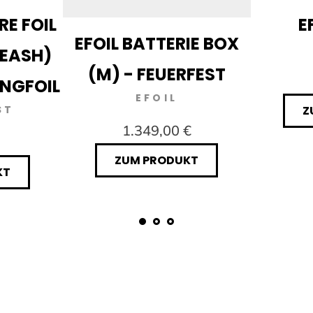
RE FOIL
E
EFOIL BATTERIE BOX
LEASH)
(M) - FEUERFEST
INGFOIL
EFOIL
ST
Z
1.349,00 €
ZUM PRODUKT
KT