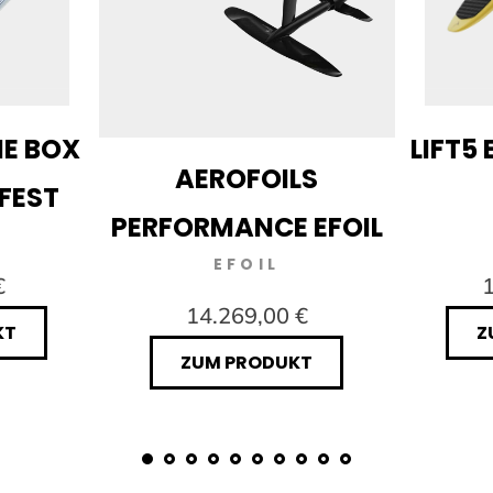
IE BOX
LIFT5 
AEROFOILS
RFEST
PERFORMANCE EFOIL
EFOIL
€
1
14.269,00 €
KT
Z
ZUM PRODUKT