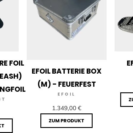
RE FOIL
E
EFOIL BATTERIE BOX
LEASH)
(M) - FEUERFEST
INGFOIL
EFOIL
ST
Z
1.349,00 €
ZUM PRODUKT
KT