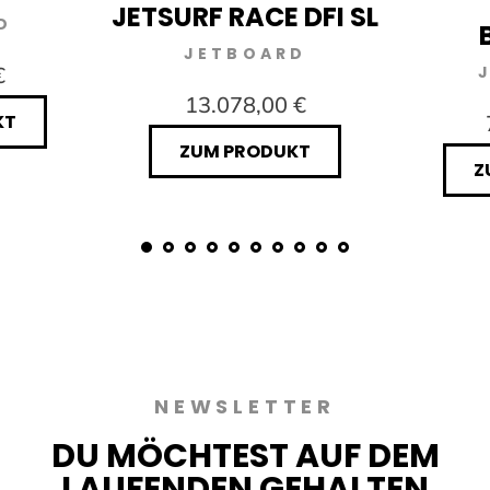
JETSURF RACE DFI SL
D
JETBOARD
€
13.078,00 €
KT
ZUM PRODUKT
Z
NEWSLETTER
DU MÖCHTEST AUF DEM
LAUFENDEN GEHALTEN