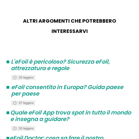
ALTRI ARGOMENTI CHE POTREBBERO
INTERESSARVI
■
L'eFoil è pericoloso? Sicurezza eFoil,
attrezzatura e regole
20 leggere
■
eFoil consentito in Europa? Guida paese
per paese
37 leggere
■
Quale eFoil App trova spot in tutto il mondo
e insegna a guidare?
20 leggere
■
eFoil Doctor: cosa sa fare il nostro