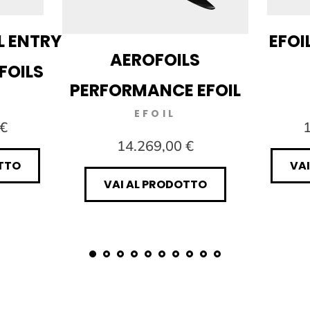
IL ENTRY
EFOIL
AEROFOILS
 FOILS
PERFORMANCE EFOIL
EFOIL
 €
1
14.269,00 €
TTO
VA
VAI AL PRODOTTO