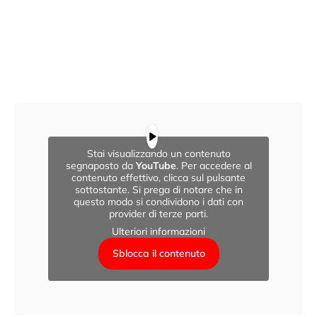
Stai visualizzando un contenuto
segnaposto da
YouTube
. Per accedere al
contenuto effettivo, clicca sul pulsante
sottostante. Si prega di notare che in
questo modo si condividono i dati con
provider di terze parti.
Ulteriori informazioni
Sblocca il contenuto