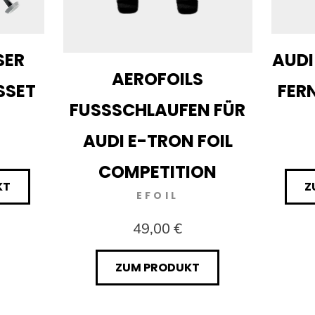
SER
AUDI
AEROFOILS
SSET
FER
FUSSSCHLAUFEN FÜR A
UDI E-TRON FOIL C
OMPETITION
KT
Z
EFOIL
49,00 €
ZUM PRODUKT